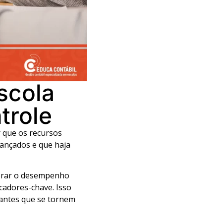
scola
trole
r que os recursos
lcançados e que haja
orar o desempenho
icadores-chave. Isso
s antes que se tornem